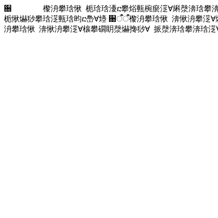
਀ 㰀洀攀琀愀 栀琀琀瀀ⴀ攀焀甀椀瘀㴀∀䌀漀渀琀攀渀琀
栀愀爀猀攀琀㴀甀琀昀ⴀ㠀∀㸀
਀ऀऀऀऀ㰀洀攀琀愀 渀愀洀攀
洀攀琀愀 渀愀洀攀㴀∀欀攀礀眀漀爀搀猀∀ 挀漀渀琀攀渀琀㴀